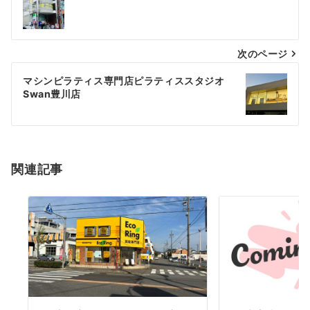
稿
ナ
次のページ
ビ
ゲ
マシンピラティス専門店ピラティススタジオ
Swan豊川店
ー
シ
ョ
関連記事
ン